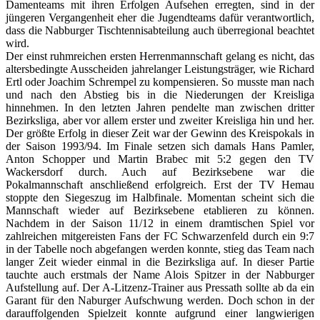
Damenteams mit ihren Erfolgen Aufsehen erregten, sind in der
jüngeren Vergangenheit eher die Jugendteams dafür verantwortlich,
dass die Nabburger Tischtennisabteilung auch überregional beachtet
wird.
Der einst ruhmreichen ersten Herrenmannschaft gelang es nicht, das
altersbedingte Ausscheiden jahrelanger Leistungsträger, wie Richard
Ertl oder Joachim Schrempel zu kompensieren. So musste man nach
und nach den Abstieg bis in die Niederungen der Kreisliga
hinnehmen. In den letzten Jahren pendelte man zwischen dritter
Bezirksliga, aber vor allem erster und zweiter Kreisliga hin und her.
Der größte Erfolg in dieser Zeit war der Gewinn des Kreispokals in
der Saison 1993/94. Im Finale setzen sich damals Hans Pamler,
Anton Schopper und Martin Brabec mit 5:2 gegen den TV
Wackersdorf durch. Auch auf Bezirksebene war die
Pokalmannschaft anschließend erfolgreich. Erst der TV Hemau
stoppte den Siegeszug im Halbfinale. Momentan scheint sich die
Mannschaft wieder auf Bezirksebene etablieren zu können.
Nachdem in der Saison 11/12 in einem dramtischen Spiel vor
zahlreichen mitgereisten Fans der FC Schwarzenfeld durch ein 9:7
in der Tabelle noch abgefangen werden konnte, stieg das Team nach
langer Zeit wieder einmal in die Bezirksliga auf. In dieser Partie
tauchte auch erstmals der Name Alois Spitzer in der Nabburger
Aufstellung auf. Der A-Litzenz-Trainer aus Pressath sollte ab da ein
Garant für den Naburger Aufschwung werden. Doch schon in der
darauffolgenden Spielzeit konnte aufgrund einer langwierigen